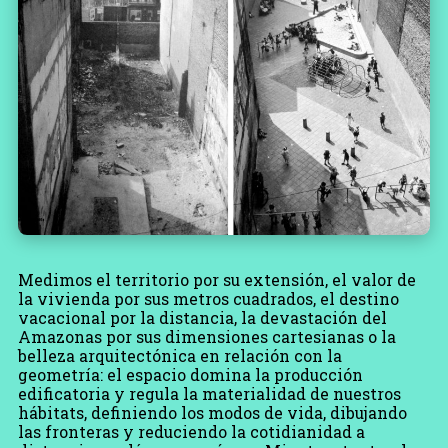
Medimos el territorio por su extensión, el valor de
la vivienda por sus metros cuadrados, el destino
vacacional por la distancia, la devastación del
Amazonas por sus dimensiones cartesianas o la
belleza arquitectónica en relación con la
geometría: el espacio domina la producción
edificatoria y regula la materialidad de nuestros
hábitats, definiendo los modos de vida, dibujando
las fronteras y reduciendo la cotidianidad a